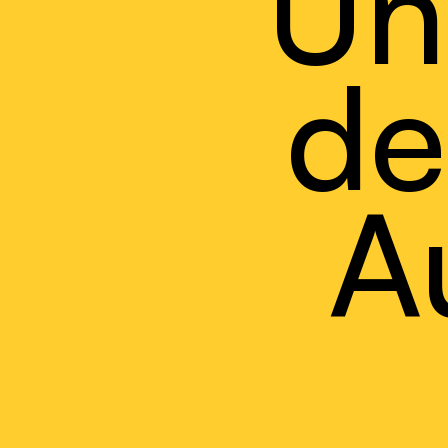
Un
de
A