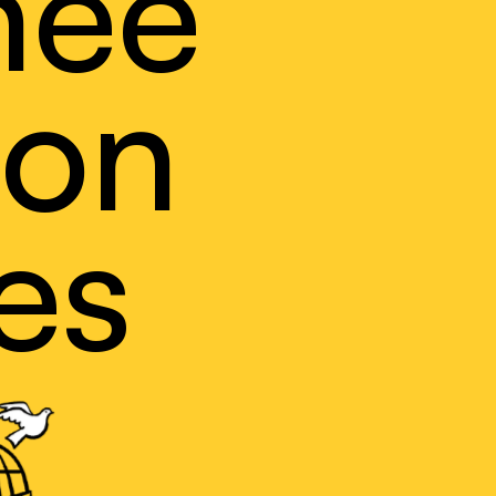
née
ion
es