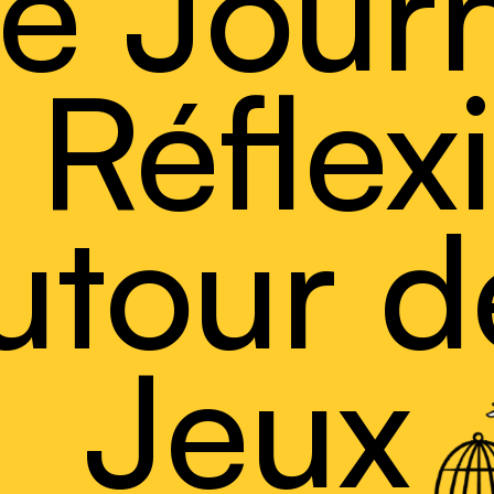
e Jour
 Réflex
utour d
Jeux